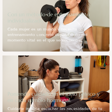
Con un método de entrenamiento
individualizado.
Cada mujer es un mundo y necesita un
entrenamiento concreto dependiendo del
momento vital en el que se encuentre.
Poniendo cuidado en el suelo pélvico y
en cada cambio hormonal.
Cuidarte implica escuchar las necesidades de tu