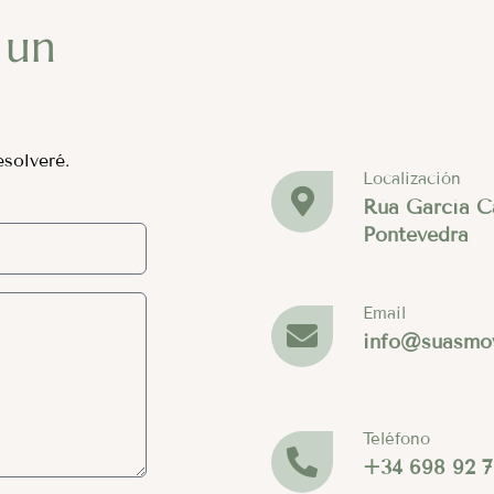
 un
solveré.
Localización
Rúa García C
Pontevedra
Email
info@suasmo
Teléfono
+34 698 92 7