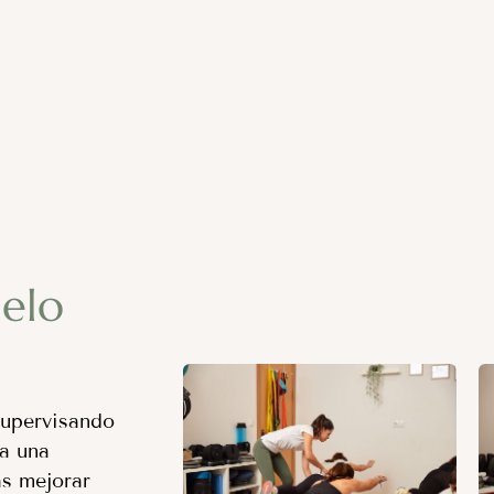
uelo
supervisando
ya una
as mejorar